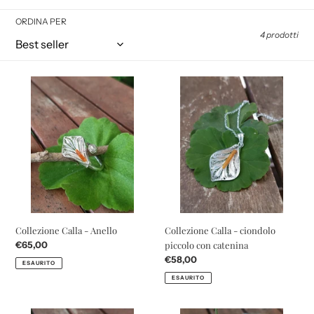
l
ORDINA PER
l
4 prodotti
e
Collezione
Collezione
Calla
Calla
z
-
-
Anello
ciondolo
piccolo
i
con
catenina
o
n
Collezione Calla - Anello
Collezione Calla - ciondolo
Prezzo
€65,00
piccolo con catenina
e
di
Prezzo
€58,00
ESAURITO
listino
di
ESAURITO
listino
: