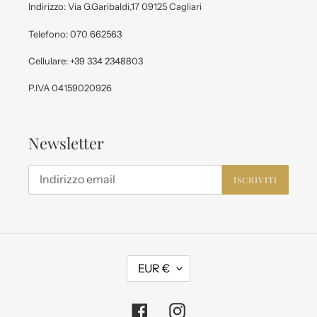
Indirizzo: Via G.Garibaldi,17 09125 Cagliari
Telefono: 070 662563
Cellulare: +39 334 2348803
P.IVA 04159020926
Newsletter
ISCRIVITI
V
EUR €
A
L
Facebook
Instagram