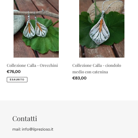
Collezione
Collezione
Calla
Calla
-
-
Orecchini
ciondolo
medio
con
catenina
Collezione Calla - Orecchini
Collezione Calla - ciondolo
Prezzo
€76,00
medio con catenina
di
Prezzo
€83,00
ESAURITO
listino
di
listino
Contatti
mail: info@ilprezioso.it